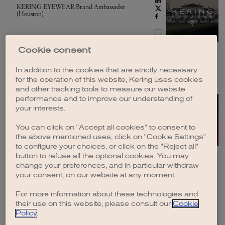
KERING EYEWEAR Brand Ambassador
(Houston)
Cookie consent
PUBBLICATO IL
29/07/2026
BRIONI Stock & Operations Supervisor
In addition to the cookies that are strictly necessary
for the operation of this website, Kering uses cookies
and other tracking tools to measure our website
performance and to improve our understanding of
PUBBLICATO IL
28/07/2026
your interests.
QEELIN_Sales Associate
You can click on "Accept all cookies" to consent to
the above mentioned uses, click on "Cookie Settings"
to configure your choices, or click on the "Reject all"
button to refuse all the optional cookies. You may
change your preferences, and in particular withdraw
your consent, on our website at any moment.
For more information about these technologies and
EN
FR
IT
CN
JP
their use on this website, please consult our
Cookie
Policy
.