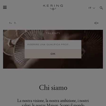
Talenti
IT
IL GRUPPO
TALENTI
MAISONS
TALENTI
OK
SOSTENIBILITÀ
FINANCE
Chi siamo
MEDIA
La nostra visione, la nostra ambizione, i nostri
valori, le nostre Maison. Scopri il mondo
UNISCITI A NOI